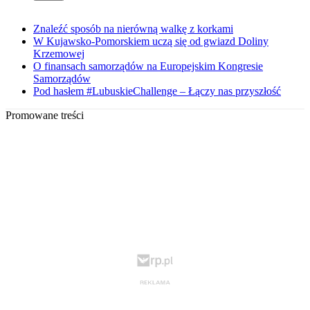
Znaleźć sposób na nierówną walkę z korkami
W Kujawsko-Pomorskiem uczą się od gwiazd Doliny
Krzemowej
O finansach samorządów na Europejskim Kongresie
Samorządów
Pod hasłem #LubuskieChallenge – Łączy nas przyszłość
Promowane treści