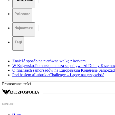
Polecane
Najnowsze
Tagi
Znaleźć sposób na nierówną walkę z korkami
W Kujawsko-Pomorskiem uczą się od gwiazd Doliny Krzemo
O finansach samorządów na Europejskim Kongresie Samorzą
Pod hasłem #LubuskieChallenge – Łączy nas przyszłość
Promowane treści
KONTAKT
O nas