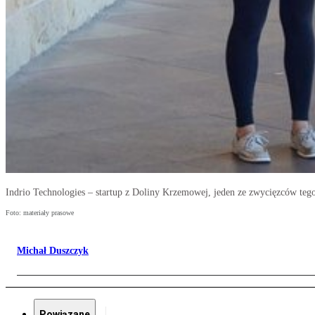
Indrio Technologies – startup z Doliny Krzemowej, jeden ze zwycięzców teg
Foto: materiały prasowe
Michał Duszczyk
Powiązane