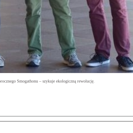
orocznego Smogathonu – szykuje ekologiczną rewolucję.