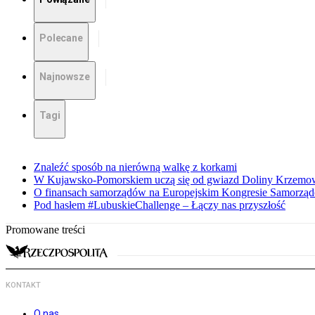
Polecane
Najnowsze
Tagi
Znaleźć sposób na nierówną walkę z korkami
W Kujawsko-Pomorskiem uczą się od gwiazd Doliny Krzemo
O finansach samorządów na Europejskim Kongresie Samorzą
Pod hasłem #LubuskieChallenge – Łączy nas przyszłość
Promowane treści
KONTAKT
O nas