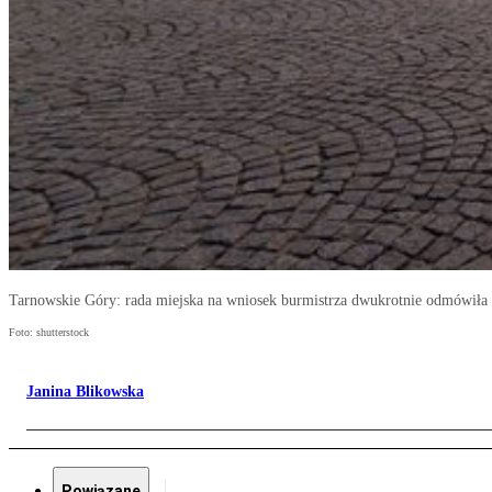
Tarnowskie Góry: rada miejska na wniosek burmistrza dwukrotnie odmówiła 
Foto: shutterstock
Janina Blikowska
Powiązane