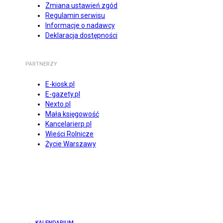
Zmiana ustawień zgód
Regulamin serwisu
Informacje o nadawcy
Deklaracja dostępności
PARTNERZY
E-kiosk.pl
E-gazety.pl
Nexto.pl
Mała księgowość
Kancelarierp.pl
Wieści Rolnicze
Życie Warszawy
KALENDARIUM