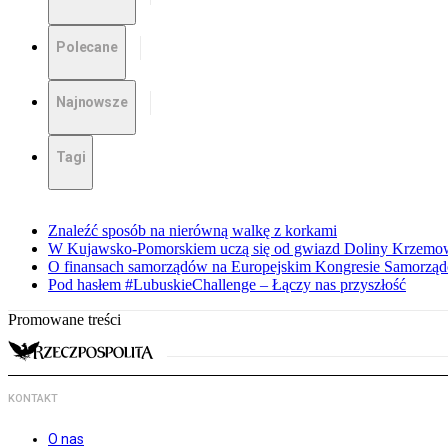
Polecane
Najnowsze
Tagi
Znaleźć sposób na nierówną walkę z korkami
W Kujawsko-Pomorskiem uczą się od gwiazd Doliny Krzemo
O finansach samorządów na Europejskim Kongresie Samorzą
Pod hasłem #LubuskieChallenge – Łączy nas przyszłość
Promowane treści
KONTAKT
O nas