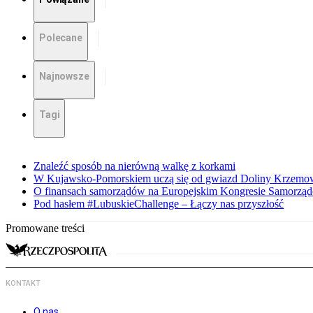
Polecane
Najnowsze
Tagi
Znaleźć sposób na nierówną walkę z korkami
W Kujawsko-Pomorskiem uczą się od gwiazd Doliny Krzemo
O finansach samorządów na Europejskim Kongresie Samorzą
Pod hasłem #LubuskieChallenge – Łączy nas przyszłość
Promowane treści
KONTAKT
O nas