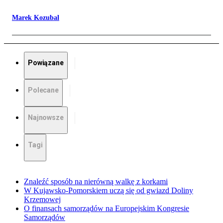
Marek Kozubal
Powiązane
Polecane
Najnowsze
Tagi
Znaleźć sposób na nierówną walkę z korkami
W Kujawsko-Pomorskiem uczą się od gwiazd Doliny
Krzemowej
O finansach samorządów na Europejskim Kongresie
Samorządów