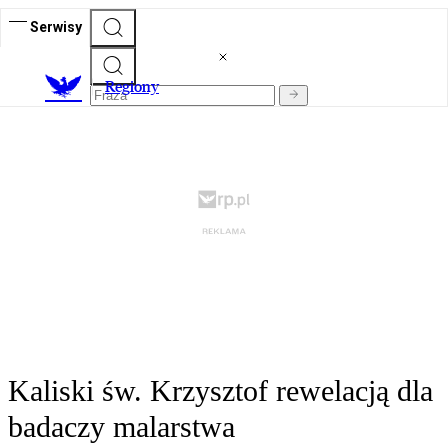
Serwisy
R
egiony
Kaliski św. Krzysztof rewelacją dla
badaczy malarstwa