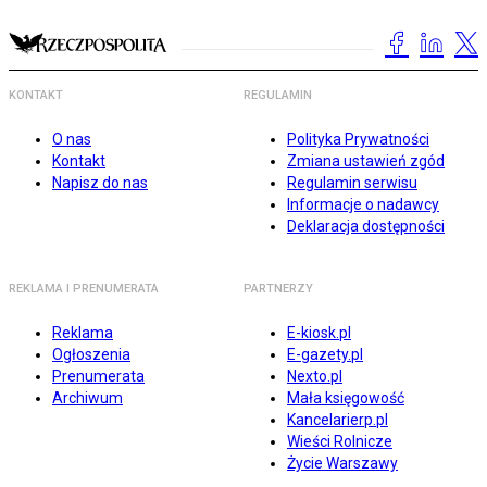
KONTAKT
REGULAMIN
O nas
Polityka Prywatności
Kontakt
Zmiana ustawień zgód
Napisz do nas
Regulamin serwisu
Informacje o nadawcy
Deklaracja dostępności
REKLAMA I PRENUMERATA
PARTNERZY
Reklama
E-kiosk.pl
Ogłoszenia
E-gazety.pl
Prenumerata
Nexto.pl
Archiwum
Mała księgowość
Kancelarierp.pl
Wieści Rolnicze
Życie Warszawy