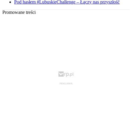
Pod hasłem #LubuskieChallenge – Łączy nas przyszłość
Promowane treści