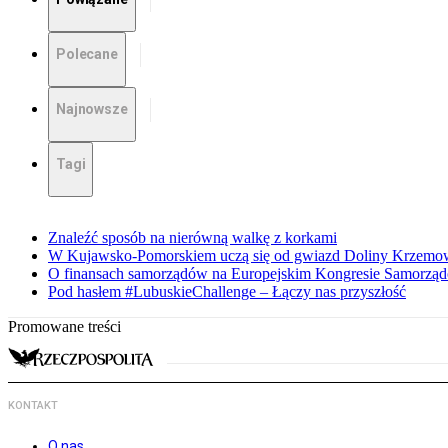
Polecane
Najnowsze
Tagi
Znaleźć sposób na nierówną walkę z korkami
W Kujawsko-Pomorskiem uczą się od gwiazd Doliny Krzemo
O finansach samorządów na Europejskim Kongresie Samorzą
Pod hasłem #LubuskieChallenge – Łączy nas przyszłość
Promowane treści
KONTAKT
O nas