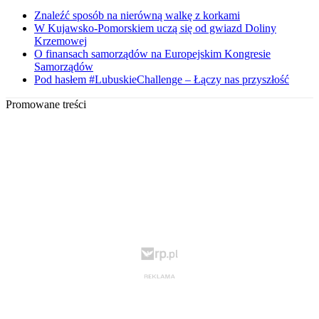
Znaleźć sposób na nierówną walkę z korkami
W Kujawsko-Pomorskiem uczą się od gwiazd Doliny
Krzemowej
O finansach samorządów na Europejskim Kongresie
Samorządów
Pod hasłem #LubuskieChallenge – Łączy nas przyszłość
Promowane treści