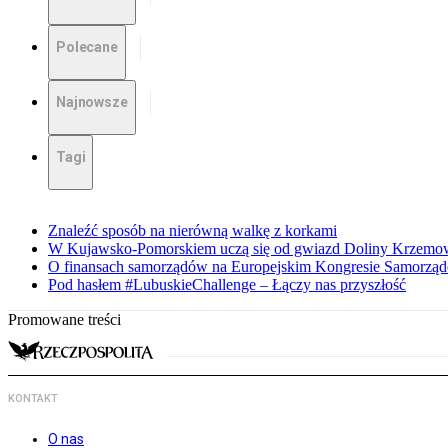
Polecane
Najnowsze
Tagi
Znaleźć sposób na nierówną walkę z korkami
W Kujawsko-Pomorskiem uczą się od gwiazd Doliny Krzemo
O finansach samorządów na Europejskim Kongresie Samorzą
Pod hasłem #LubuskieChallenge – Łączy nas przyszłość
Promowane treści
KONTAKT
O nas