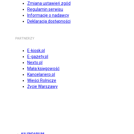
Zmiana ustawień zgód
Regulamin serwisu
Informacje o nadawcy
Deklaracja dostępności
PARTNERZY
E-kiosk.pl
E-gazety.pl
Nexto.pl
Mała księgowość
Kancelarierp.pl
Wieści Rolnicze
Życie Warszawy
KALENDARIUM