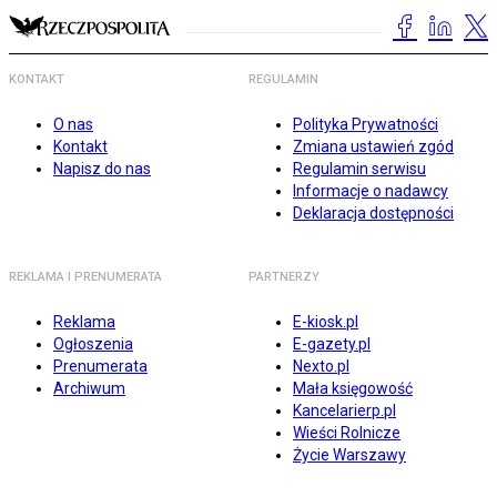
KONTAKT
REGULAMIN
O nas
Polityka Prywatności
Kontakt
Zmiana ustawień zgód
Napisz do nas
Regulamin serwisu
Informacje o nadawcy
Deklaracja dostępności
REKLAMA I PRENUMERATA
PARTNERZY
Reklama
E-kiosk.pl
Ogłoszenia
E-gazety.pl
Prenumerata
Nexto.pl
Archiwum
Mała księgowość
Kancelarierp.pl
Wieści Rolnicze
Życie Warszawy