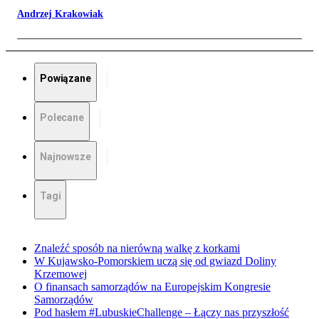
Andrzej Krakowiak
Powiązane
Polecane
Najnowsze
Tagi
Znaleźć sposób na nierówną walkę z korkami
W Kujawsko-Pomorskiem uczą się od gwiazd Doliny
Krzemowej
O finansach samorządów na Europejskim Kongresie
Samorządów
Pod hasłem #LubuskieChallenge – Łączy nas przyszłość