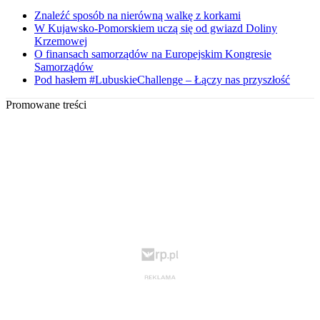
Znaleźć sposób na nierówną walkę z korkami
W Kujawsko-Pomorskiem uczą się od gwiazd Doliny
Krzemowej
O finansach samorządów na Europejskim Kongresie
Samorządów
Pod hasłem #LubuskieChallenge – Łączy nas przyszłość
Promowane treści