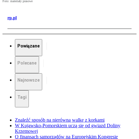
Foto: materiały prasowe
rp.pl
Powiązane
Polecane
Najnowsze
Tagi
Znaleźć sposób na nierówną walkę z korkami
W Kujawsko-Pomorskiem uczą się od gwiazd Doliny
Krzemowej
O finansach samorządów na Europejskim Kongresie