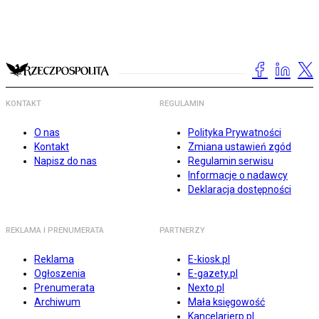
KONTAKT
REGULAMIN
O nas
Polityka Prywatności
Kontakt
Zmiana ustawień zgód
Napisz do nas
Regulamin serwisu
Informacje o nadawcy
Deklaracja dostępności
REKLAMA I PRENUMERATA
PARTNERZY
Reklama
E-kiosk.pl
Ogłoszenia
E-gazety.pl
Prenumerata
Nexto.pl
Archiwum
Mała księgowość
Kancelarierp.pl