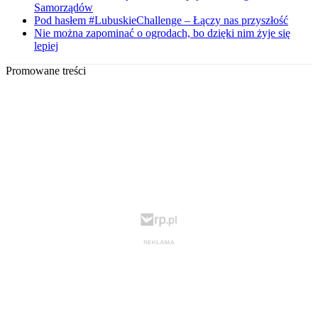
Samorządów
Pod hasłem #LubuskieChallenge – Łączy nas przyszłość
Nie można zapominać o ogrodach, bo dzięki nim żyje się
lepiej
Promowane treści