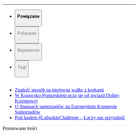
Powiązane
Polecane
Najnowsze
Tagi
Znaleźć sposób na nierówną walkę z korkami
W Kujawsko-Pomorskiem uczą się od gwiazd Doliny
Krzemowej
O finansach samorządów na Europejskim Kongresie
Samorządów
Pod hasłem #LubuskieChallenge – Łączy nas przyszłość
Promowane treści