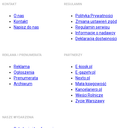
KONTAKT
REGULAMIN
O nas
Polityka Prywatności
Kontakt
Zmiana ustawień zgód
Napisz do nas
Regulamin serwisu
Informacje o nadawcy
Deklaracja dostępności
REKLAMA I PRENUMERATA
PARTNERZY
Reklama
E-kiosk.pl
Ogłoszenia
E-gazety.pl
Prenumerata
Nexto.pl
Archiwum
Mała księgowość
Kancelarierp.pl
Wieści Rolnicze
Życie Warszawy
NASZE WYDARZENIA