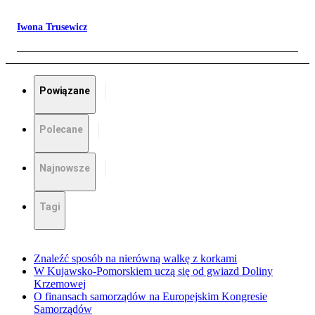
Iwona Trusewicz
Powiązane
Polecane
Najnowsze
Tagi
Znaleźć sposób na nierówną walkę z korkami
W Kujawsko-Pomorskiem uczą się od gwiazd Doliny
Krzemowej
O finansach samorządów na Europejskim Kongresie
Samorządów