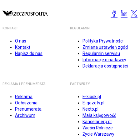
KONTAKT
REGULAMIN
O nas
Polityka Prywatności
Kontakt
Zmiana ustawień zgód
Napisz do nas
Regulamin serwisu
Informacje o nadawcy
Deklaracja dostępności
REKLAMA I PRENUMERATA
PARTNERZY
Reklama
E-kiosk.pl
Ogłoszenia
E-gazety.pl
Prenumerata
Nexto.pl
Archiwum
Mała księgowość
Kancelarierp.pl
Wieści Rolnicze
Życie Warszawy