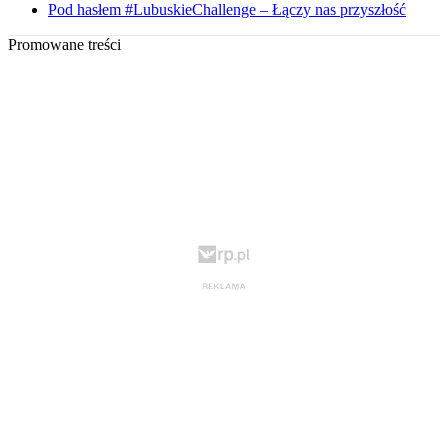
Pod hasłem #LubuskieChallenge – Łączy nas przyszłość
Promowane treści