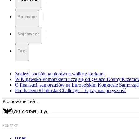
Polecane
Najnowsze
Tagi
Znaleźć sposób na nierówną walkę z korkami
W Kujawsko-Pomorskiem uczą się od gwiazd Doliny Krzemo
O finansach samorządów na Europejskim Kongresie Samorzą
Pod hasłem #LubuskieChallenge – Łączy nas przyszłość
Promowane treści
KONTAKT
O nas