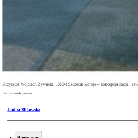
Krzysztof Wojciech Żywucki, „SKM Szczecin Zdroje – koncepcja stacji i rewi
Foto: materiały prasowe
Janina Blikowska
Powiązane