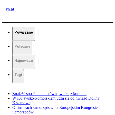
rp.pl
Powiązane
Polecane
Najnowsze
Tagi
Znaleźć sposób na nierówną walkę z korkami
W Kujawsko-Pomorskiem uczą się od gwiazd Doliny
Krzemowej
O finansach samorządów na Europejskim Kongresie
Samorządów