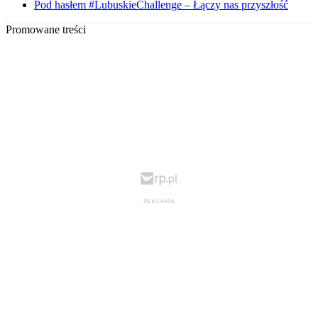
Pod hasłem #LubuskieChallenge – Łączy nas przyszłość
Promowane treści