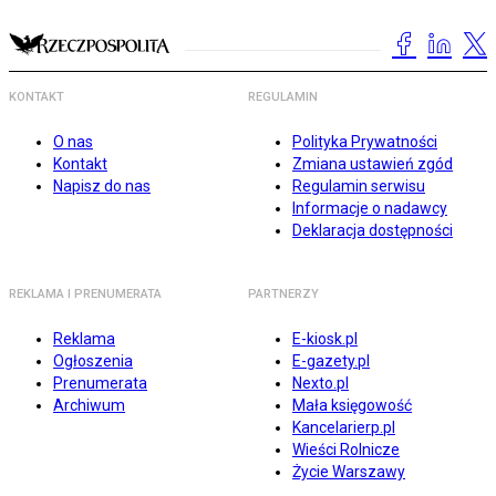
KONTAKT
REGULAMIN
O nas
Polityka Prywatności
Kontakt
Zmiana ustawień zgód
Napisz do nas
Regulamin serwisu
Informacje o nadawcy
Deklaracja dostępności
REKLAMA I PRENUMERATA
PARTNERZY
Reklama
E-kiosk.pl
Ogłoszenia
E-gazety.pl
Prenumerata
Nexto.pl
Archiwum
Mała księgowość
Kancelarierp.pl
Wieści Rolnicze
Życie Warszawy