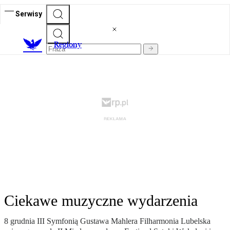
Serwisy
R
egiony
Ciekawe muzyczne wydarzenia
8 grudnia III Symfonią Gustawa Mahlera Filharmonia Lubelska