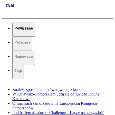
rp.pl
Powiązane
Polecane
Najnowsze
Tagi
Znaleźć sposób na nierówną walkę z korkami
W Kujawsko-Pomorskiem uczą się od gwiazd Doliny
Krzemowej
O finansach samorządów na Europejskim Kongresie
Samorządów
Pod hasłem #LubuskieChallenge – Łączy nas przyszłość