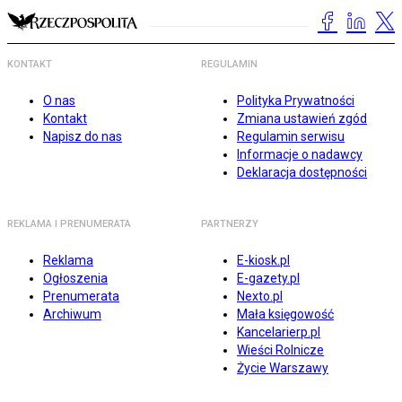
KONTAKT
REGULAMIN
O nas
Polityka Prywatności
Kontakt
Zmiana ustawień zgód
Napisz do nas
Regulamin serwisu
Informacje o nadawcy
Deklaracja dostępności
REKLAMA I PRENUMERATA
PARTNERZY
Reklama
E-kiosk.pl
Ogłoszenia
E-gazety.pl
Prenumerata
Nexto.pl
Archiwum
Mała księgowość
Kancelarierp.pl
Wieści Rolnicze
Życie Warszawy