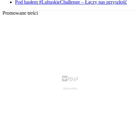
Pod hasłem #LubuskieChallenge – Łączy nas przyszłość
Promowane treści