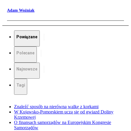
Adam Woźniak
Powiązane
Polecane
Najnowsze
Tagi
Znaleźć sposób na nierówną walkę z korkami
W Kujawsko-Pomorskiem uczą się od gwiazd Doliny
Krzemowej
O finansach samorządów na Europejskim Kongresie
Samorządów