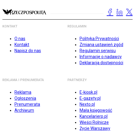
KONTAKT
REGULAMIN
O nas
Polityka Prywatności
Kontakt
Zmiana ustawień zgód
Napisz do nas
Regulamin serwisu
Informacje o nadawcy
Deklaracja dostępności
REKLAMA I PRENUMERATA
PARTNERZY
Reklama
E-kiosk.pl
Ogłoszenia
E-gazety.pl
Prenumerata
Nexto.pl
Archiwum
Mała księgowość
Kancelarierp.pl
Wieści Rolnicze
Życie Warszawy