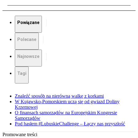
Powiązane
Polecane
Najnowsze
Tagi
Znaleźć sposób na nierówną walkę z korkami
W Kujawsko-Pomorskiem uczą się od gwiazd Doliny
Krzemowej
O finansach samorządów na Europejskim Kongresie
Samorządów
Pod hasłem #LubuskieChallenge – Łączy nas przyszłość
Promowane treści