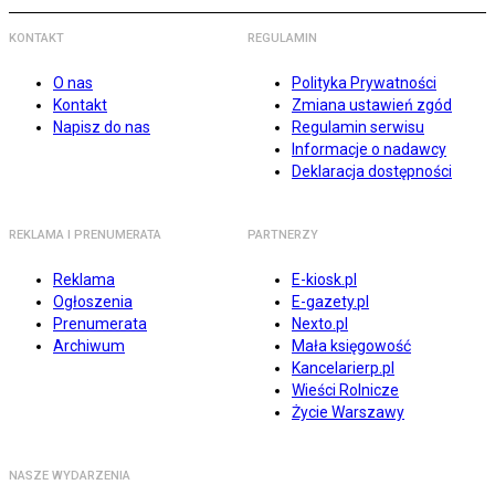
KONTAKT
REGULAMIN
O nas
Polityka Prywatności
Kontakt
Zmiana ustawień zgód
Napisz do nas
Regulamin serwisu
Informacje o nadawcy
Deklaracja dostępności
REKLAMA I PRENUMERATA
PARTNERZY
Reklama
E-kiosk.pl
Ogłoszenia
E-gazety.pl
Prenumerata
Nexto.pl
Archiwum
Mała księgowość
Kancelarierp.pl
Wieści Rolnicze
Życie Warszawy
NASZE WYDARZENIA