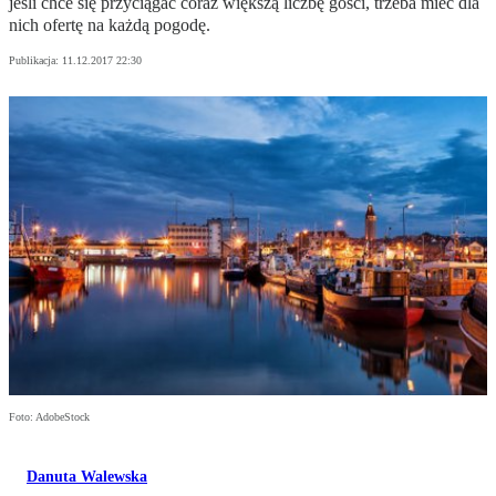
jeśli chce się przyciągać coraz większą liczbę gości, trzeba mieć dla
nich ofertę na każdą pogodę.
Publikacja:
11.12.2017 22:30
Foto: AdobeStock
Danuta Walewska