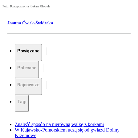
Foto: Rzeczpospolita, Łukasz Głowała
Joanna Ćwiek-Świdecka
Powiązane
Polecane
Najnowsze
Tagi
Znaleźć sposób na nierówną walkę z korkami
W Kujawsko-Pomorskiem uczą się od gwiazd Doliny
Krzemowej