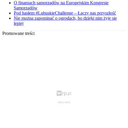
O finansach samorządów na Europejskim Kongresie
Samorządów
Pod hasłem #LubuskieChallenge – Łączy nas przyszłość
Nie można zapominać o ogrodach, bo dzięki nim żyje się
lepiej
Promowane treści