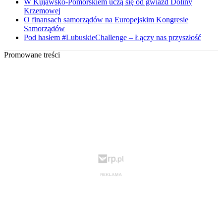
W Kujawsko-Pomorskiem uczą się od gwiazd Doliny
Krzemowej
O finansach samorządów na Europejskim Kongresie
Samorządów
Pod hasłem #LubuskieChallenge – Łączy nas przyszłość
Promowane treści