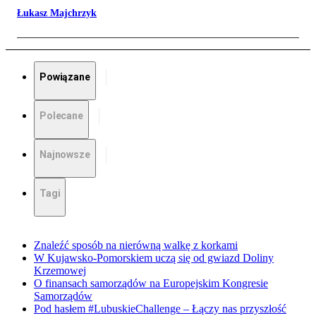
Łukasz Majchrzyk
Powiązane
Polecane
Najnowsze
Tagi
Znaleźć sposób na nierówną walkę z korkami
W Kujawsko-Pomorskiem uczą się od gwiazd Doliny
Krzemowej
O finansach samorządów na Europejskim Kongresie
Samorządów
Pod hasłem #LubuskieChallenge – Łączy nas przyszłość