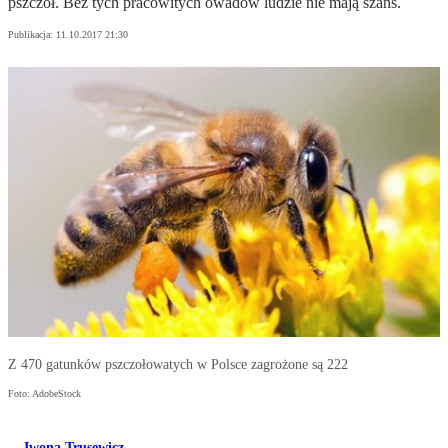
pszczół. Bez tych pracowitych owadów ludzie nie mają szans.
Publikacja:
11.10.2017 21:30
Z 470 gatunków pszczołowatych w Polsce zagrożone są 222
Foto: AdobeStock
Iwona Trusewicz