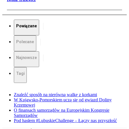
Powiązane
Polecane
Najnowsze
Tagi
Znaleźć sposób na nierówną walkę z korkami
W Kujawsko-Pomorskiem uczą się od gwiazd Doliny
Krzemowej
O finansach samorządów na Europejskim Kongresie
Samorządów
Pod hasłem #LubuskieChallenge – Łączy nas przyszłość