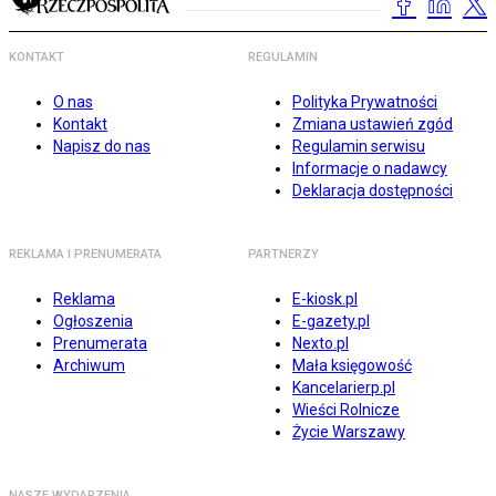
KONTAKT
REGULAMIN
O nas
Polityka Prywatności
Kontakt
Zmiana ustawień zgód
Napisz do nas
Regulamin serwisu
Informacje o nadawcy
Deklaracja dostępności
REKLAMA I PRENUMERATA
PARTNERZY
Reklama
E-kiosk.pl
Ogłoszenia
E-gazety.pl
Prenumerata
Nexto.pl
Archiwum
Mała księgowość
Kancelarierp.pl
Wieści Rolnicze
Życie Warszawy
NASZE WYDARZENIA