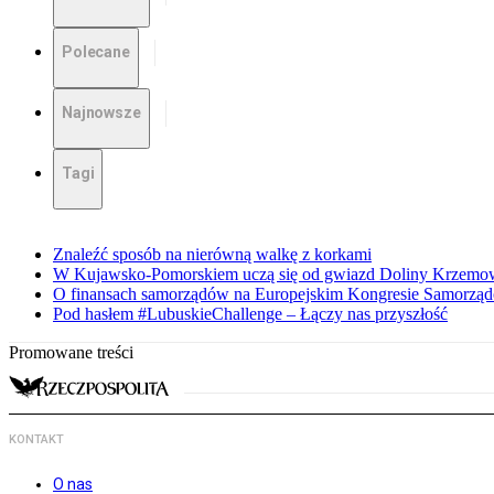
Polecane
Najnowsze
Tagi
Znaleźć sposób na nierówną walkę z korkami
W Kujawsko-Pomorskiem uczą się od gwiazd Doliny Krzemo
O finansach samorządów na Europejskim Kongresie Samorzą
Pod hasłem #LubuskieChallenge – Łączy nas przyszłość
Promowane treści
KONTAKT
O nas