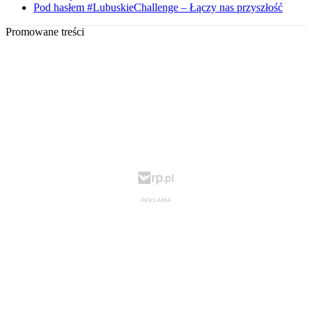
Pod hasłem #LubuskieChallenge – Łączy nas przyszłość
Promowane treści