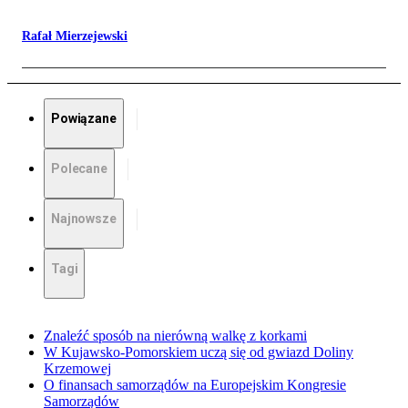
Rafał Mierzejewski
Powiązane
Polecane
Najnowsze
Tagi
Znaleźć sposób na nierówną walkę z korkami
W Kujawsko-Pomorskiem uczą się od gwiazd Doliny
Krzemowej
O finansach samorządów na Europejskim Kongresie
Samorządów