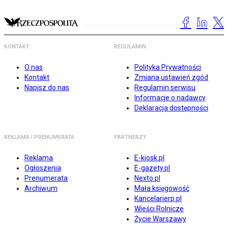
KONTAKT
REGULAMIN
O nas
Polityka Prywatności
Kontakt
Zmiana ustawień zgód
Napisz do nas
Regulamin serwisu
Informacje o nadawcy
Deklaracja dostępności
REKLAMA I PRENUMERATA
PARTNERZY
Reklama
E-kiosk.pl
Ogłoszenia
E-gazety.pl
Prenumerata
Nexto.pl
Archiwum
Mała księgowość
Kancelarierp.pl
Wieści Rolnicze
Życie Warszawy