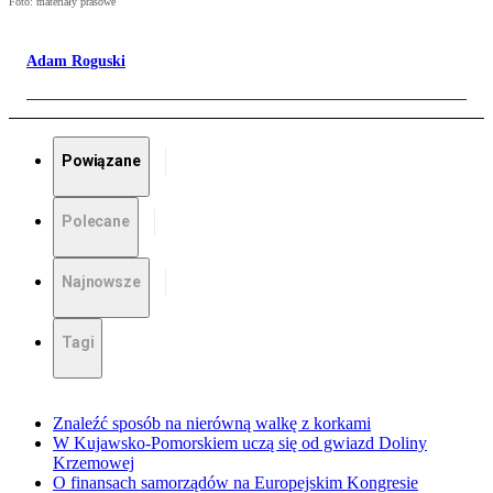
Foto: materiały prasowe
Adam Roguski
Powiązane
Polecane
Najnowsze
Tagi
Znaleźć sposób na nierówną walkę z korkami
W Kujawsko-Pomorskiem uczą się od gwiazd Doliny
Krzemowej
O finansach samorządów na Europejskim Kongresie