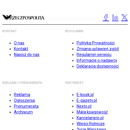
KONTAKT
REGULAMIN
O nas
Polityka Prywatności
Kontakt
Zmiana ustawień zgód
Napisz do nas
Regulamin serwisu
Informacje o nadawcy
Deklaracja dostępności
REKLAMA I PRENUMERATA
PARTNERZY
Reklama
E-kiosk.pl
Ogłoszenia
E-gazety.pl
Prenumerata
Nexto.pl
Archiwum
Mała księgowość
Kancelarierp.pl
Wieści Rolnicze
Życie Warszawy