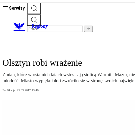
Serwisy
R
egiony
Olsztyn robi wrażenie
Zmian, które w ostatnich latach wstrząsają stolicą Warmii i Mazur, ni
młodość. Miasto wypiękniało i zwróciło się w stronę swoich najwięks
Publikacja:
25.09.2017 13:40