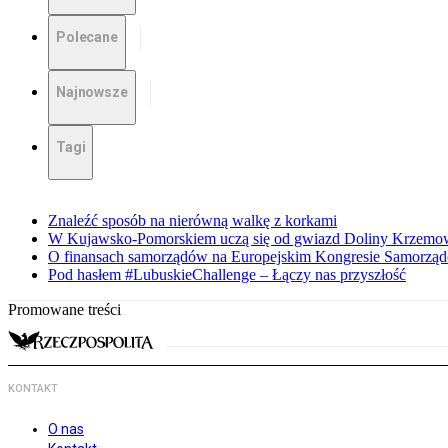
Polecane
Najnowsze
Tagi
Znaleźć sposób na nierówną walkę z korkami
W Kujawsko-Pomorskiem uczą się od gwiazd Doliny Krzemo
O finansach samorządów na Europejskim Kongresie Samorzą
Pod hasłem #LubuskieChallenge – Łączy nas przyszłość
Promowane treści
KONTAKT
O nas