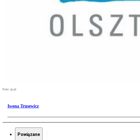
Foto: rp.pl
Iwona Trusewicz
Powiązane