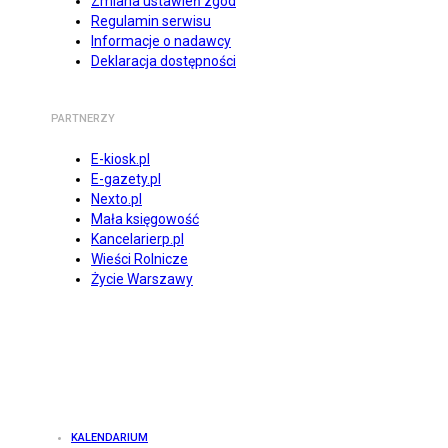
Zmiana ustawień zgód
Regulamin serwisu
Informacje o nadawcy
Deklaracja dostępności
PARTNERZY
E-kiosk.pl
E-gazety.pl
Nexto.pl
Mała księgowość
Kancelarierp.pl
Wieści Rolnicze
Życie Warszawy
KALENDARIUM