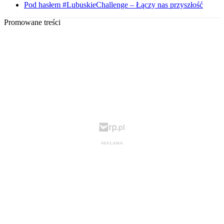
Pod hasłem #LubuskieChallenge – Łączy nas przyszłość
Promowane treści