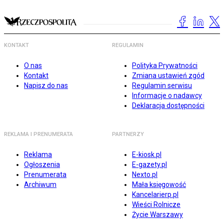
KONTAKT
REGULAMIN
O nas
Polityka Prywatności
Kontakt
Zmiana ustawień zgód
Napisz do nas
Regulamin serwisu
Informacje o nadawcy
Deklaracja dostępności
REKLAMA I PRENUMERATA
PARTNERZY
Reklama
E-kiosk.pl
Ogłoszenia
E-gazety.pl
Prenumerata
Nexto.pl
Archiwum
Mała księgowość
Kancelarierp.pl
Wieści Rolnicze
Życie Warszawy