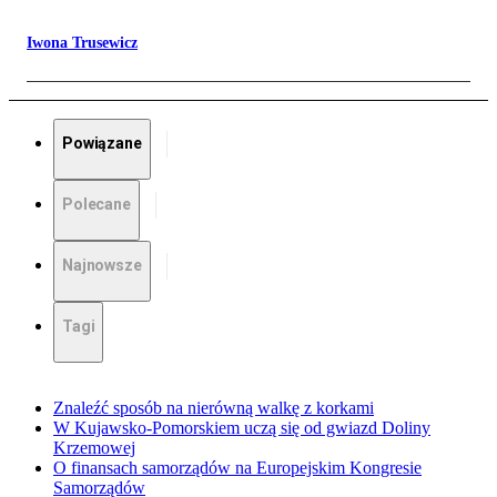
Iwona Trusewicz
Powiązane
Polecane
Najnowsze
Tagi
Znaleźć sposób na nierówną walkę z korkami
W Kujawsko-Pomorskiem uczą się od gwiazd Doliny
Krzemowej
O finansach samorządów na Europejskim Kongresie
Samorządów