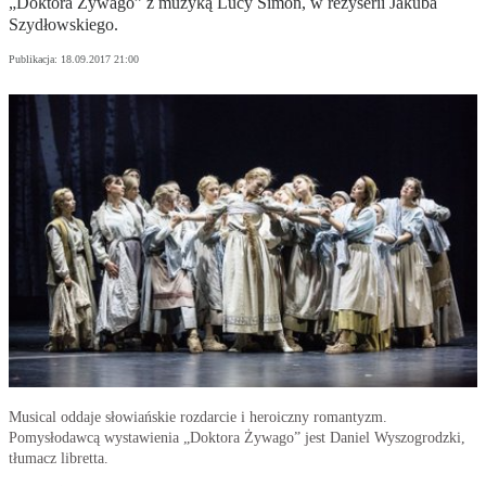
„Doktora Żywago” z muzyką Lucy Simon, w reżyserii Jakuba
Szydłowskiego.
Publikacja:
18.09.2017 21:00
Musical oddaje słowiańskie rozdarcie i heroiczny romantyzm.
Pomysłodawcą wystawienia „Doktora Żywago” jest Daniel Wyszogrodzki,
tłumacz libretta.