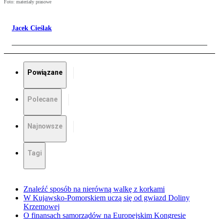
Foto: materiały prasowe
Jacek Cieślak
Powiązane
Polecane
Najnowsze
Tagi
Znaleźć sposób na nierówną walkę z korkami
W Kujawsko-Pomorskiem uczą się od gwiazd Doliny
Krzemowej
O finansach samorządów na Europejskim Kongresie