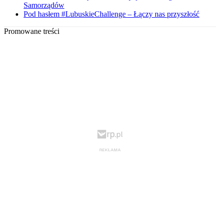
Samorządów
Pod hasłem #LubuskieChallenge – Łączy nas przyszłość
Promowane treści