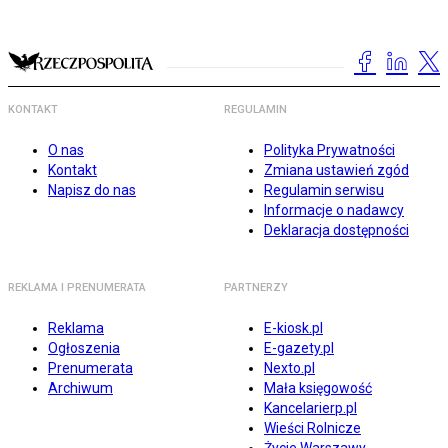
KONTAKT
REGULAMIN
O nas
Polityka Prywatności
Kontakt
Zmiana ustawień zgód
Napisz do nas
Regulamin serwisu
Informacje o nadawcy
Deklaracja dostępności
REKLAMA I PRENUMERATA
PARTNERZY
Reklama
E-kiosk.pl
Ogłoszenia
E-gazety.pl
Prenumerata
Nexto.pl
Archiwum
Mała księgowość
Kancelarierp.pl
Wieści Rolnicze