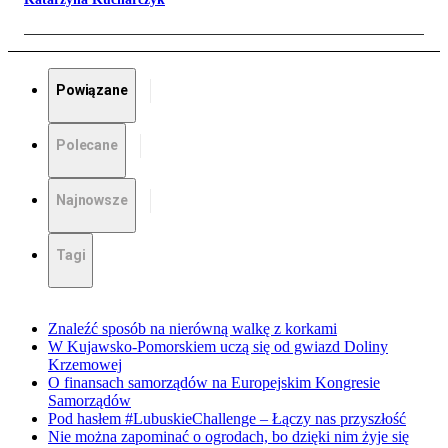
Powiązane
Polecane
Najnowsze
Tagi
Znaleźć sposób na nierówną walkę z korkami
W Kujawsko-Pomorskiem uczą się od gwiazd Doliny
Krzemowej
O finansach samorządów na Europejskim Kongresie
Samorządów
Pod hasłem #LubuskieChallenge – Łączy nas przyszłość
Nie można zapominać o ogrodach, bo dzięki nim żyje się