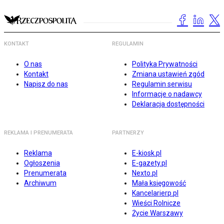
KONTAKT
REGULAMIN
O nas
Polityka Prywatności
Kontakt
Zmiana ustawień zgód
Napisz do nas
Regulamin serwisu
Informacje o nadawcy
Deklaracja dostępności
REKLAMA I PRENUMERATA
PARTNERZY
Reklama
E-kiosk.pl
Ogłoszenia
E-gazety.pl
Prenumerata
Nexto.pl
Archiwum
Mała księgowość
Kancelarierp.pl
Wieści Rolnicze
Życie Warszawy