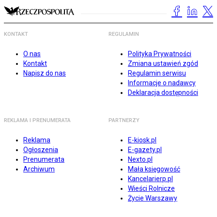
KONTAKT
REGULAMIN
O nas
Polityka Prywatności
Kontakt
Zmiana ustawień zgód
Napisz do nas
Regulamin serwisu
Informacje o nadawcy
Deklaracja dostępności
REKLAMA I PRENUMERATA
PARTNERZY
Reklama
E-kiosk.pl
Ogłoszenia
E-gazety.pl
Prenumerata
Nexto.pl
Archiwum
Mała księgowość
Kancelarierp.pl
Wieści Rolnicze
Życie Warszawy