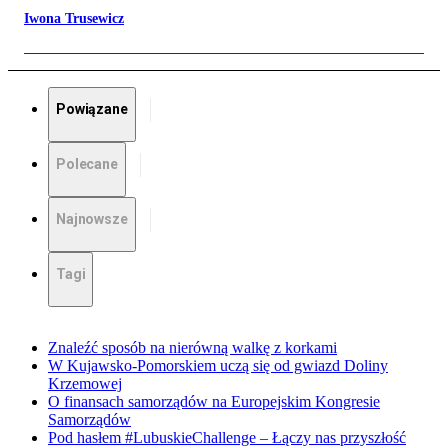
Iwona Trusewicz
Powiązane
Polecane
Najnowsze
Tagi
Znaleźć sposób na nierówną walkę z korkami
W Kujawsko-Pomorskiem uczą się od gwiazd Doliny
Krzemowej
O finansach samorządów na Europejskim Kongresie
Samorządów
Pod hasłem #LubuskieChallenge – Łączy nas przyszłość