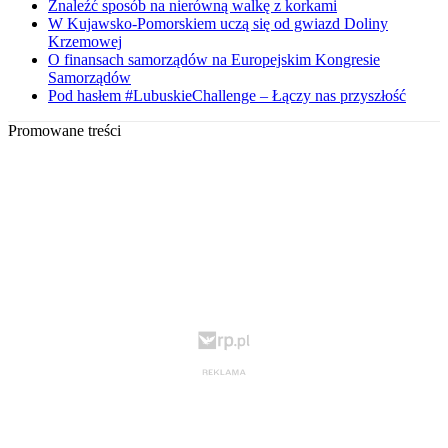
Znaleźć sposób na nierówną walkę z korkami
W Kujawsko-Pomorskiem uczą się od gwiazd Doliny
Krzemowej
O finansach samorządów na Europejskim Kongresie
Samorządów
Pod hasłem #LubuskieChallenge – Łączy nas przyszłość
Promowane treści