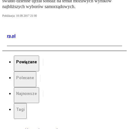
światło dzienne ujrzał sondaż na temat możliwych wyników
najbliższych wyborów samorządowych.
Publikacja:
10.09.2017 21:00
rp.pl
Powiązane
Polecane
Najnowsze
Tagi