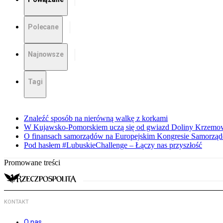
Polecane
Najnowsze
Tagi
Znaleźć sposób na nierówną walkę z korkami
W Kujawsko-Pomorskiem uczą się od gwiazd Doliny Krzemo
O finansach samorządów na Europejskim Kongresie Samorzą
Pod hasłem #LubuskieChallenge – Łączy nas przyszłość
Promowane treści
KONTAKT
O nas