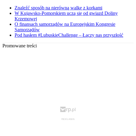
Znaleźć sposób na nierówną walkę z korkami
W Kujawsko-Pomorskiem uczą się od gwiazd Doliny
Krzemowej
O finansach samorządów na Europejskim Kongresie
Samorządów
Pod hasłem #LubuskieChallenge – Łączy nas przyszłość
Promowane treści