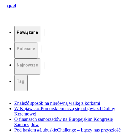
rp.pl
Powiązane
Polecane
Najnowsze
Tagi
Znaleźć sposób na nierówną walkę z korkami
W Kujawsko-Pomorskiem uczą się od gwiazd Doliny
Krzemowej
O finansach samorządów na Europejskim Kongresie
Samorządów
Pod hasłem #LubuskieChallenge – Łączy nas przyszłość