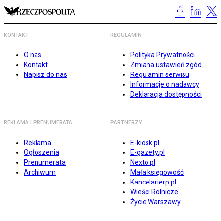
KONTAKT
REGULAMIN
O nas
Polityka Prywatności
Kontakt
Zmiana ustawień zgód
Napisz do nas
Regulamin serwisu
Informacje o nadawcy
Deklaracja dostępności
REKLAMA I PRENUMERATA
PARTNERZY
Reklama
E-kiosk.pl
Ogłoszenia
E-gazety.pl
Prenumerata
Nexto.pl
Archiwum
Mała księgowość
Kancelarierp.pl
Wieści Rolnicze
Życie Warszawy