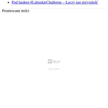
Pod hasłem #LubuskieChallenge – Łączy nas przyszłość
Promowane treści