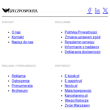
KONTAKT
REGULAMIN
O nas
Polityka Prywatności
Kontakt
Zmiana ustawień zgód
Napisz do nas
Regulamin serwisu
Informacje o nadawcy
Deklaracja dostępności
REKLAMA I PRENUMERATA
PARTNERZY
Reklama
E-kiosk.pl
Ogłoszenia
E-gazety.pl
Prenumerata
Nexto.pl
Archiwum
Mała księgowość
Kancelarierp.pl
Wieści Rolnicze
Życie Warszawy