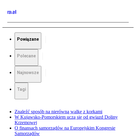
rp.pl
Powiązane
Polecane
Najnowsze
Tagi
Znaleźć sposób na nierówną walkę z korkami
W Kujawsko-Pomorskiem uczą się od gwiazd Doliny
Krzemowej
O finansach samorządów na Europejskim Kongresie
Samorządów