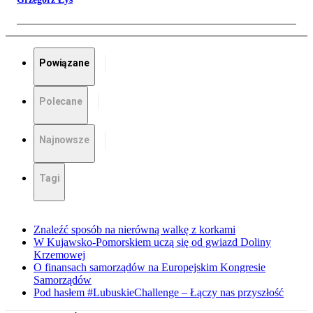
Powiązane
Polecane
Najnowsze
Tagi
Znaleźć sposób na nierówną walkę z korkami
W Kujawsko-Pomorskiem uczą się od gwiazd Doliny
Krzemowej
O finansach samorządów na Europejskim Kongresie
Samorządów
Pod hasłem #LubuskieChallenge – Łączy nas przyszłość