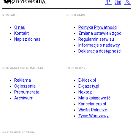
KONTAKT
REGULAMIN
O nas
Polityka Prywatności
Kontakt
Zmiana ustawień zgód
Napisz do nas
Regulamin serwisu
Informacje o nadawcy
Deklaracja dostępności
REKLAMA I PRENUMERATA
PARTNERZY
Reklama
E-kiosk.pl
Ogłoszenia
E-gazety.pl
Prenumerata
Nexto.pl
Archiwum
Mała księgowość
Kancelarierp.pl
Wieści Rolnicze
Życie Warszawy
NASZE WYDARZENIA