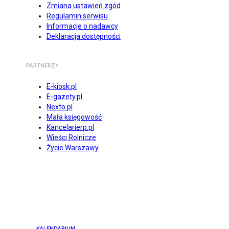
Zmiana ustawień zgód
Regulamin serwisu
Informacje o nadawcy
Deklaracja dostępności
PARTNERZY
E-kiosk.pl
E-gazety.pl
Nexto.pl
Mała księgowość
Kancelarierp.pl
Wieści Rolnicze
Życie Warszawy
KALENDARIUM