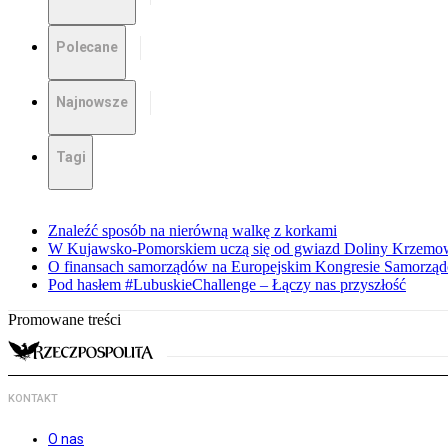
Polecane
Najnowsze
Tagi
Znaleźć sposób na nierówną walkę z korkami
W Kujawsko-Pomorskiem uczą się od gwiazd Doliny Krzemo
O finansach samorządów na Europejskim Kongresie Samorzą
Pod hasłem #LubuskieChallenge – Łączy nas przyszłość
Promowane treści
KONTAKT
O nas