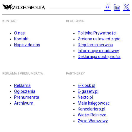
KONTAKT
REGULAMIN
O nas
Polityka Prywatności
Kontakt
Zmiana ustawień zgód
Napisz do nas
Regulamin serwisu
Informacje o nadawcy
Deklaracja dostępności
REKLAMA I PRENUMERATA
PARTNERZY
Reklama
E-kiosk.pl
Ogłoszenia
E-gazety.pl
Prenumerata
Nexto.pl
Archiwum
Mała księgowość
Kancelarierp.pl
Wieści Rolnicze
Życie Warszawy