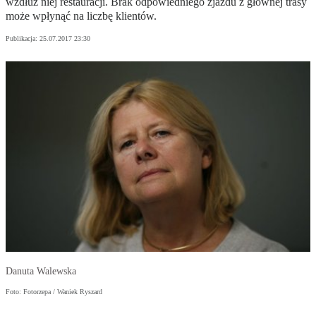
wzdłuż niej restauracji. Brak odpowiedniego zjazdu z głównej trasy
może wpłynąć na liczbę klientów.
Publikacja:
25.07.2017 23:30
Danuta Walewska
Foto: Fotorzepa / Waniek Ryszard