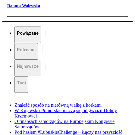
Danuta Walewska
Powiązane
Polecane
Najnowsze
Tagi
Znaleźć sposób na nierówną walkę z korkami
W Kujawsko-Pomorskiem uczą się od gwiazd Doliny
Krzemowej
O finansach samorządów na Europejskim Kongresie
Samorządów
Pod hasłem #LubuskieChallenge – Łączy nas przyszłość