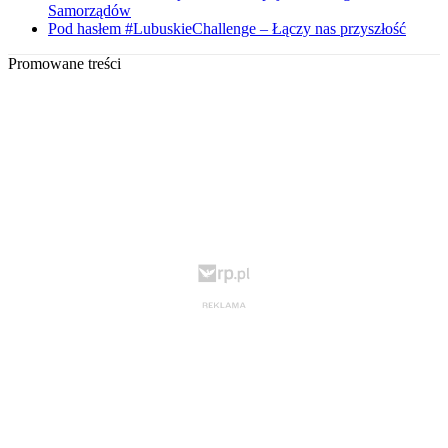
Samorządów
Pod hasłem #LubuskieChallenge – Łączy nas przyszłość
Promowane treści