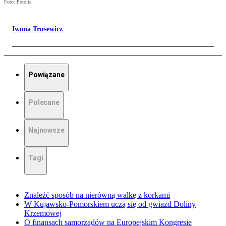
Foto: Fotolia
Iwona Trusewicz
Powiązane
Polecane
Najnowsze
Tagi
Znaleźć sposób na nierówną walkę z korkami
W Kujawsko-Pomorskiem uczą się od gwiazd Doliny
Krzemowej
O finansach samorządów na Europejskim Kongresie