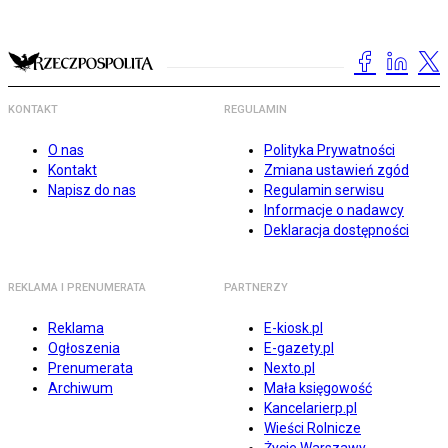
KONTAKT
REGULAMIN
O nas
Polityka Prywatności
Kontakt
Zmiana ustawień zgód
Napisz do nas
Regulamin serwisu
Informacje o nadawcy
Deklaracja dostępności
REKLAMA I PRENUMERATA
PARTNERZY
Reklama
E-kiosk.pl
Ogłoszenia
E-gazety.pl
Prenumerata
Nexto.pl
Archiwum
Mała księgowość
Kancelarierp.pl
Wieści Rolnicze