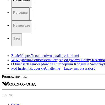
Polecane
Najnowsze
Tagi
Znaleźć sposób na nierówną walkę z korkami
W Kujawsko-Pomorskiem uczą się od gwiazd Doliny Krzemo
O finansach samorządów na Europejskim Kongresie Samorzą
Pod hasłem #LubuskieChallenge – Łączy nas przyszłość
Promowane treści
KONTAKT
O nas