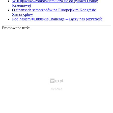
W Kujawsko-Pomorskiem uczą się od gwiazd Doliny
Krzemowej
O finansach samorządów na Europejskim Kongresie
Samorządów
Pod hasłem #LubuskieChallenge – Łączy nas przyszłość
Promowane treści