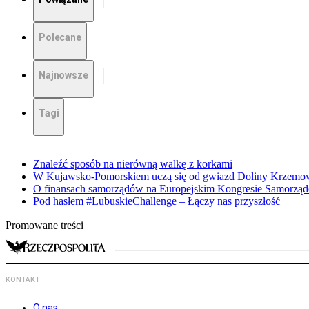
Polecane
Najnowsze
Tagi
Znaleźć sposób na nierówną walkę z korkami
W Kujawsko-Pomorskiem uczą się od gwiazd Doliny Krzemo
O finansach samorządów na Europejskim Kongresie Samorzą
Pod hasłem #LubuskieChallenge – Łączy nas przyszłość
Promowane treści
KONTAKT
O nas