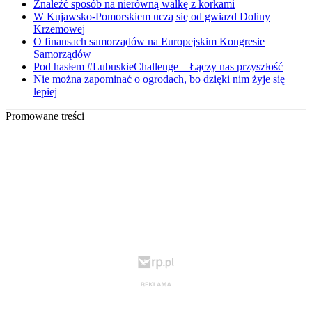
Znaleźć sposób na nierówną walkę z korkami
W Kujawsko-Pomorskiem uczą się od gwiazd Doliny
Krzemowej
O finansach samorządów na Europejskim Kongresie
Samorządów
Pod hasłem #LubuskieChallenge – Łączy nas przyszłość
Nie można zapominać o ogrodach, bo dzięki nim żyje się
lepiej
Promowane treści