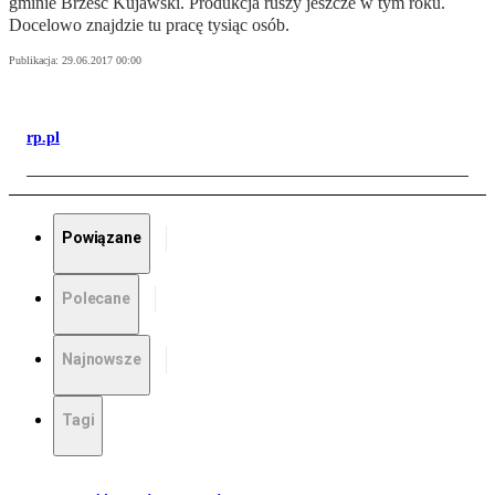
gminie Brześć Kujawski. Produkcja ruszy jeszcze w tym roku.
Docelowo znajdzie tu pracę tysiąc osób.
Publikacja:
29.06.2017 00:00
rp.pl
Powiązane
Polecane
Najnowsze
Tagi