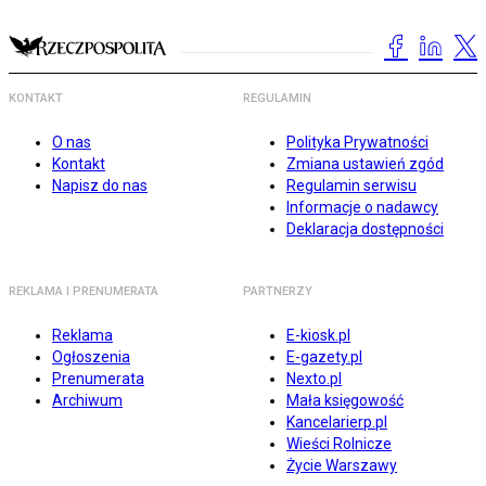
KONTAKT
REGULAMIN
O nas
Polityka Prywatności
Kontakt
Zmiana ustawień zgód
Napisz do nas
Regulamin serwisu
Informacje o nadawcy
Deklaracja dostępności
REKLAMA I PRENUMERATA
PARTNERZY
Reklama
E-kiosk.pl
Ogłoszenia
E-gazety.pl
Prenumerata
Nexto.pl
Archiwum
Mała księgowość
Kancelarierp.pl
Wieści Rolnicze
Życie Warszawy