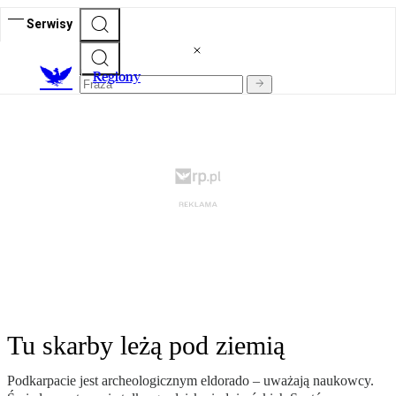
Serwisy
R
egiony
Tu skarby leżą pod ziemią
Podkarpacie jest archeologicznym eldorado – uważają naukowcy.