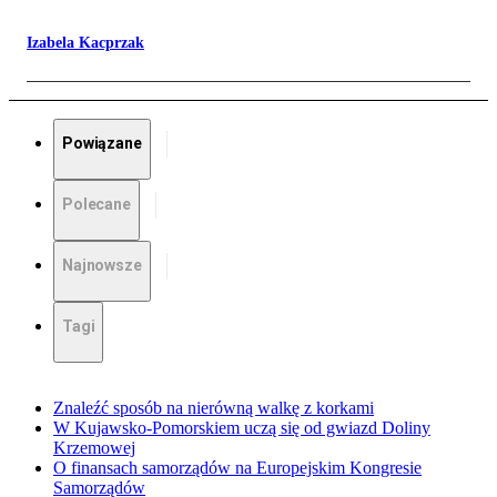
Izabela Kacprzak
Powiązane
Polecane
Najnowsze
Tagi
Znaleźć sposób na nierówną walkę z korkami
W Kujawsko-Pomorskiem uczą się od gwiazd Doliny
Krzemowej
O finansach samorządów na Europejskim Kongresie
Samorządów