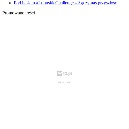
Pod hasłem #LubuskieChallenge – Łączy nas przyszłość
Promowane treści