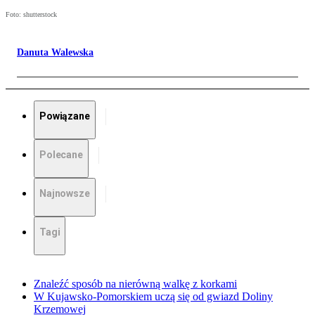
Foto: shutterstock
Danuta Walewska
Powiązane
Polecane
Najnowsze
Tagi
Znaleźć sposób na nierówną walkę z korkami
W Kujawsko-Pomorskiem uczą się od gwiazd Doliny
Krzemowej