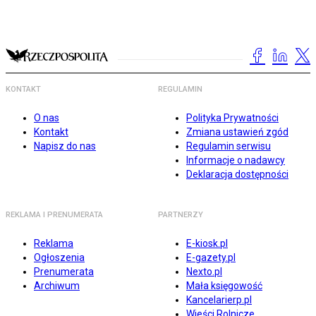
KONTAKT
REGULAMIN
O nas
Polityka Prywatności
Kontakt
Zmiana ustawień zgód
Napisz do nas
Regulamin serwisu
Informacje o nadawcy
Deklaracja dostępności
REKLAMA I PRENUMERATA
PARTNERZY
Reklama
E-kiosk.pl
Ogłoszenia
E-gazety.pl
Prenumerata
Nexto.pl
Archiwum
Mała księgowość
Kancelarierp.pl
Wieści Rolnicze