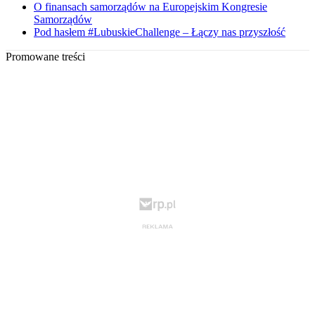
O finansach samorządów na Europejskim Kongresie
Samorządów
Pod hasłem #LubuskieChallenge – Łączy nas przyszłość
Promowane treści