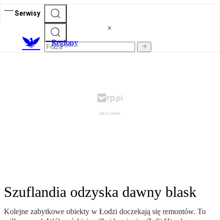
Serwisy
R
egiony
Szuflandia odzyska dawny blask
Kolejne zabytkowe obiekty w Łodzi doczekają się remontów. To