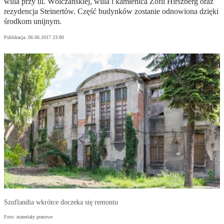
willa przy ul. Wólczańskiej, willa i kamienica Zofii Hirszberg oraz
rezydencja Steinertów. Część budynków zostanie odnowiona dzięki
środkom unijnym.
Publikacja:
06.06.2017 23:00
Szuflandia wkrótce doczeka się remontu
Foto: materiały prasowe