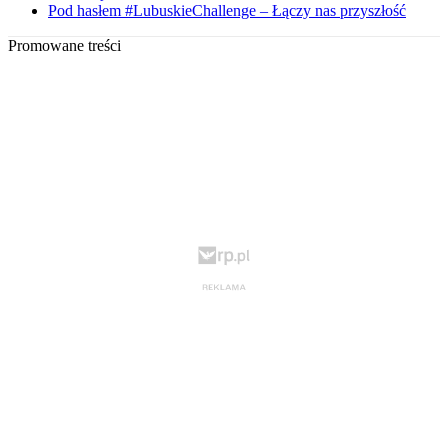
Pod hasłem #LubuskieChallenge – Łączy nas przyszłość
Promowane treści