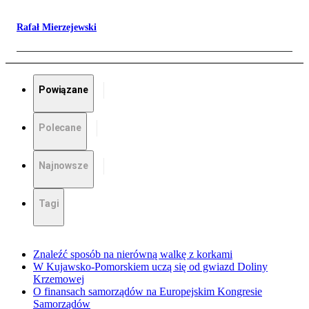
Rafał Mierzejewski
Powiązane
Polecane
Najnowsze
Tagi
Znaleźć sposób na nierówną walkę z korkami
W Kujawsko-Pomorskiem uczą się od gwiazd Doliny
Krzemowej
O finansach samorządów na Europejskim Kongresie
Samorządów