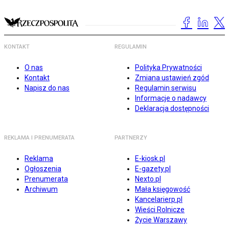
KONTAKT
REGULAMIN
O nas
Polityka Prywatności
Kontakt
Zmiana ustawień zgód
Napisz do nas
Regulamin serwisu
Informacje o nadawcy
Deklaracja dostępności
REKLAMA I PRENUMERATA
PARTNERZY
Reklama
E-kiosk.pl
Ogłoszenia
E-gazety.pl
Prenumerata
Nexto.pl
Archiwum
Mała księgowość
Kancelarierp.pl
Wieści Rolnicze
Życie Warszawy