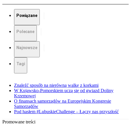
Powiązane
Polecane
Najnowsze
Tagi
Znaleźć sposób na nierówną walkę z korkami
W Kujawsko-Pomorskiem uczą się od gwiazd Doliny
Krzemowej
O finansach samorządów na Europejskim Kongresie
Samorządów
Pod hasłem #LubuskieChallenge – Łączy nas przyszłość
Promowane treści