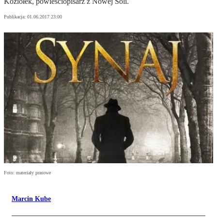
Koziołek, powieściopisarz z Nowej Soli.
Publikacja:
01.06.2017 23:00
Foto: materiały prasowe
Marcin Kube