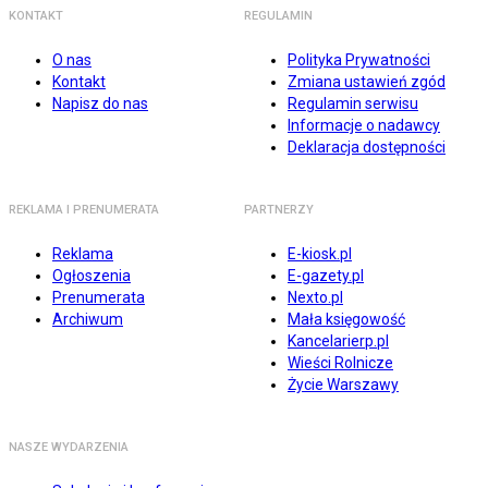
KONTAKT
REGULAMIN
O nas
Polityka Prywatności
Kontakt
Zmiana ustawień zgód
Napisz do nas
Regulamin serwisu
Informacje o nadawcy
Deklaracja dostępności
REKLAMA I PRENUMERATA
PARTNERZY
Reklama
E-kiosk.pl
Ogłoszenia
E-gazety.pl
Prenumerata
Nexto.pl
Archiwum
Mała księgowość
Kancelarierp.pl
Wieści Rolnicze
Życie Warszawy
NASZE WYDARZENIA