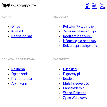
KONTAKT
REGULAMIN
O nas
Polityka Prywatności
Kontakt
Zmiana ustawień zgód
Napisz do nas
Regulamin serwisu
Informacje o nadawcy
Deklaracja dostępności
REKLAMA I PRENUMERATA
PARTNERZY
Reklama
E-kiosk.pl
Ogłoszenia
E-gazety.pl
Prenumerata
Nexto.pl
Archiwum
Mała księgowość
Kancelarierp.pl
Wieści Rolnicze
Życie Warszawy