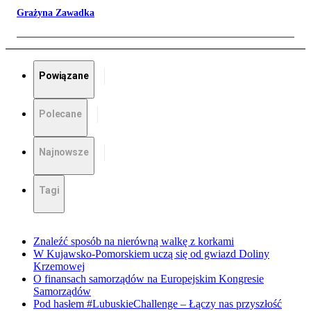
Grażyna Zawadka
Powiązane
Polecane
Najnowsze
Tagi
Znaleźć sposób na nierówną walkę z korkami
W Kujawsko-Pomorskiem uczą się od gwiazd Doliny
Krzemowej
O finansach samorządów na Europejskim Kongresie
Samorządów
Pod hasłem #LubuskieChallenge – Łączy nas przyszłość