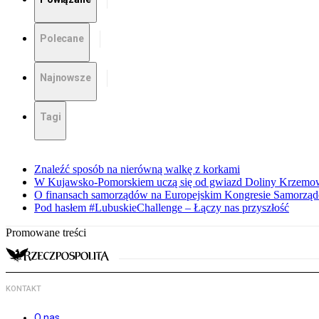
Polecane
Najnowsze
Tagi
Znaleźć sposób na nierówną walkę z korkami
W Kujawsko-Pomorskiem uczą się od gwiazd Doliny Krzemo
O finansach samorządów na Europejskim Kongresie Samorzą
Pod hasłem #LubuskieChallenge – Łączy nas przyszłość
Promowane treści
KONTAKT
O nas